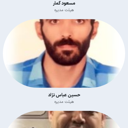
مسعود گمار
هیئت مدیره
حسین عباس نژاد
هیئت مدیره