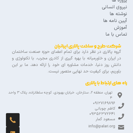
پروژه ها
نیروی انسانی
نوشته ها
آیین نامه ها
آموزش
تماس با ما
شرکت طرح و ساخت پالاری ایرانیان
گروه پالاری در نظر دارد برای تمام اعضای حوزه صنعت ساختمان
در ایران و خاورمیانه با بهره گیری از کادری مجرب، با تکنولوژی و
دانش روز دنیا، خدمات مشاوره ای خود را ارائه دهد. ما بر این
باوریم، برای کیفیت حد نهایی متصور نیست.
راه های ارتباط با پالاری
تهران، منطقه 2، ستارخان، خیابان بهبودی، کوچه سلطانزاده، پلاک 3 واحد
4
09127169896
کاظم چوبانی
09352372641
مسعود گمار
info@palari.org